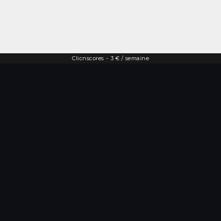
Clicnscores
-
3 € / semaine