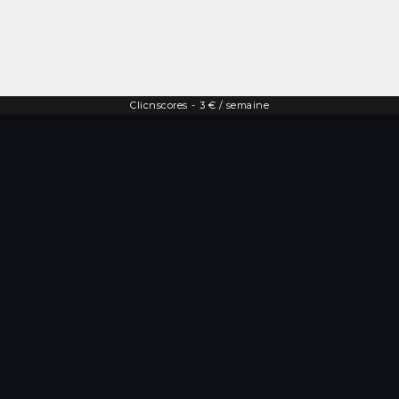
Clicnscores
-
3 € / semaine