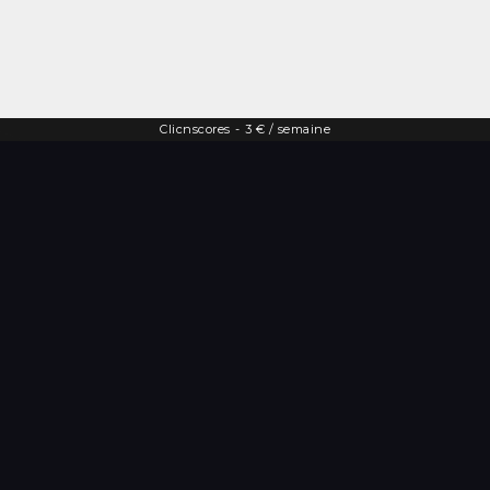
Clicnscores
-
3 € / semaine