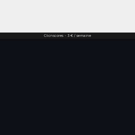
Clicnscores
-
3 € / semaine