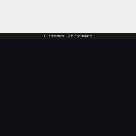
Clicnscores
-
3 € / semaine