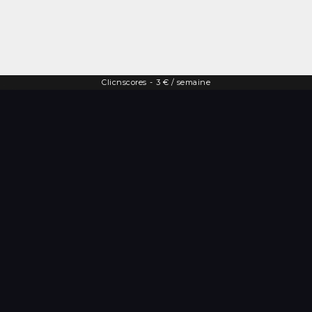
Clicnscores
-
3 € / semaine