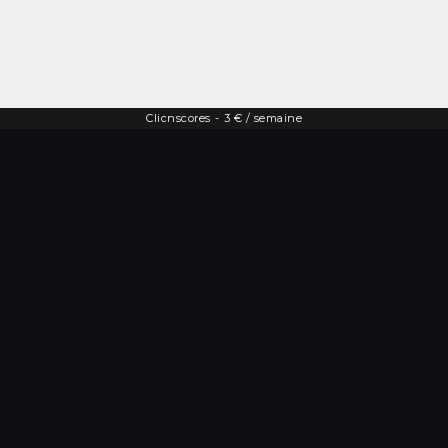
Clicnscores
-
3 € / semaine